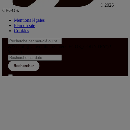
© 2026
CEGOS.
Mentions légales
Plan du site
Cookies
&& config('laravel-theme-inter.CEGOS_COUNTRY') !=
'neves')
Rechercher