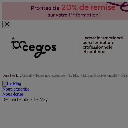
Skip to main content
Leader international
de la formation
professionnelle
et continue
Vous êtes ici :
Accueil
>
Toutes nos ressources
>
Le Mag
>
Efficacité professionnelle
>
Gére
Le Mag
Notre expertise
Nous écrire
Rechercher dans Le Mag