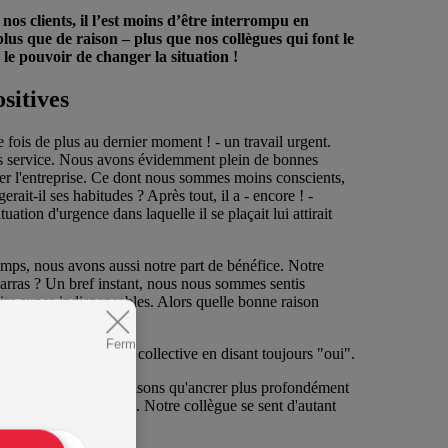
 nos clients, il l’est moins d’être interrompu en
s que de raison – plus que nos collègues qui font le
 pouvoir de changer la situation !
sitives
fois de plus au dernier moment ! - un travail urgent.
ns service. Nous avons évidemment plein de bonnes
iser l'entreprise. Ce dont nous sommes moins conscients,
ait-il ses habitudes ? Après tout, il a - encore ! -
ation d'urgence dans laquelle il se plaçait lui attirait
emps, nous avons aussi notre part de bénéfice. Notre
barras ? Un bref instant, nous nous sommes sentis
re super-indispensables. Alors quelle bonne raison
Fermer
oucle d'inefficacité collective en disant toujours "oui".
re minute, nous ne faisons qu'ancrer plus profondément
que nous fournissons. Notre collègue se sent d'autant