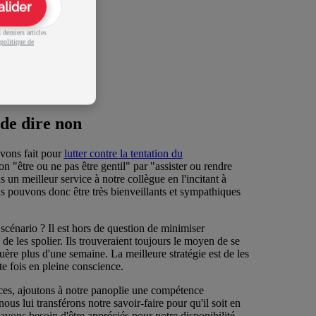
alider
derniers articles
politique de
de dire non
avons fait pour
lutter contre la tentation du
"être ou ne pas être gentil" par "assister ou rendre
un meilleur service à notre collègue en l'incitant à
s pouvons donc être très bienveillants et sympathiques
énario ? Il est hors de question de minimiser
de les spolier. Ils trouveraient toujours le moyen de se
uère plus d'une semaine. La meilleure stratégie est de les
tte fois en pleine conscience.
ces, ajoutons à notre panoplie une compétence
s lui transférons notre savoir-faire pour qu'il soit en
vons besoin d'être appréciés pour notre disponibilité,