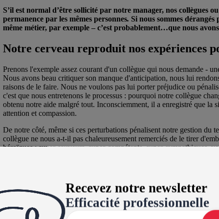
S’il est normal d’être sollicité par notre manager, nos collègues ou
permanence par les mêmes personnes
.
Si nous sommes dérangés plu
même métier, par exemple – c’est probablement…que nous avons le
Notre cerveau reproduit nos expériences po
Prenons l'exemple assez courant d'un collègue qui nous demande - une 
Nous avons beau critiquer son manque d'anticipation, nous lui rendo
raisons de le faire. Nous ne voulons pas lui porter préjudice ou pénal
c'est que nous entretenons le processus : pourquoi notre collègue changer
obtenu notre aide malgré tout. Inconsciemment, il a enregistré que la situ
attention et compassion.
De notre côté, même si ces perturbations pénalisent notre gestion du t
collègue ne nous a-t-il pas chaleureusement remerciés de le tirer d'em
héroïques : super-sauveurs, super-compétents, super-sympathiques, voi
aurions-nous de changer ?
Et les mêmes causes produisant les mêmes effets, nous entretenons une b
Recevez notre newsletter
Même lorsque nous râlons tout en rendant ce fameux service de derniè
ce mécanisme inconscient. Nous mettons simplement en valeur l'effort 
Efficacité professionnelle
plus choyé, et nous d'autant plus valorisés.