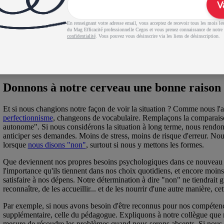
V
Maîtrise du temps et gestion des priorités
En renseignant votre adresse email, vous acceptez de recevoir tous les mois les 
La gestion du temps personnalisée
du Mag Efficacité professionnelle Cegos et vous prenez connaissance de notre
confidentialité
. Vous pouvez vous désinscrire via les liens de désinscription.
4.7
/5
(319 avis)
Voir la formation
Donnons à notre cerveau une bonne raison 
Et si nous changions notre façon de voir la situation ? Comme nous l'
perfectionnisme
, changeons de vocabulaire. Remplaçons la comparaison 
autonome". Si nous considérons la situation à long terme, nous rendons 
anticiper ses demandes. Moins de stress, moins de risque d'erreur. Nou
lorsque
nous disons "non"
, surtout si nous y mettons les formes.
Que deviennent nos propres besoins psychologiques dans ce nouveau sc
l'importance qu'ils tiennent dans nos choix quotidiens, et encore moins 
satisfaire à nos dépens. Notre détermination à dire "non" ne tiendrait g
reconnaître, de les accueillir... et de les nourrir d'une autre manière, ce
Par exemple, si nous avons besoin d'être reconnus pour nos compéten
supplémentaire, celle du pédagogue. Expliquons à notre collègue que nou
mesure de résoudre les problèmes quand nous serons absents. Si nous a