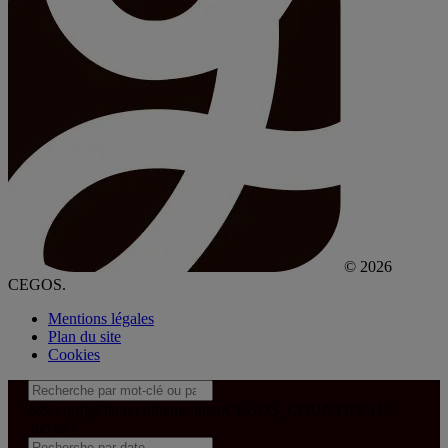
© 2026
CEGOS.
Mentions légales
Plan du site
Cookies
&& config('laravel-theme-inter.CEGOS_COUNTRY') !=
'neves')