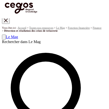
Skip to main content
Vous êtes ici :
Accueil
>
Toutes nos ressources
>
Le Mag
>
Fonction financière
>
Finance
>
Détection et résolution des crises de trésorerie
Le Mag
Rechercher dans Le Mag