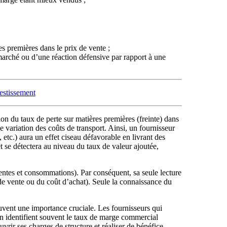
es premières dans le prix de vente ;
marché ou d’une réaction défensive par rapport à une
vestissement
ion du taux de perte sur matières premières (freinte) dans
e variation des coûts de transport. Ainsi, un fournisseur
etc.) aura un effet ciseau défavorable en livrant des
t se détectera au niveau du taux de valeur ajoutée,
entes et consommations). Par conséquent, sa seule lecture
x de vente ou du coût d’achat). Seule la connaissance du
uvent une importance cruciale. Les fournisseurs qui
on identifient souvent le taux de marge commercial
rir ses charges de structure et réaliser de bénéfice.