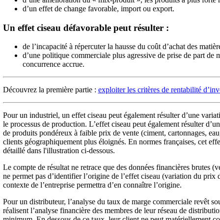
d’un effet de change favorable, import ou export.
Un effet ciseau défavorable peut résulter :
de l’incapacité à répercuter la hausse du coût d’achat des matièr
d’une politique commerciale plus agressive de prise de part de 
concurrence accrue.
Découvrez la première partie :
exploiter les critères de rentabilité d’in
Pour un industriel, un effet ciseau peut également résulter d’une variat
le processus de production. L’effet ciseau peut également résulter d’un
de produits pondéreux à faible prix de vente (ciment, cartonnages, eau, 
clients géographiquement plus éloignés. En normes françaises, cet effe
détaillé dans l'illustration ci-dessous.
Le compte de résultat ne retrace que des données financières brutes (v
ne permet pas d’identifier l’origine de l’effet ciseau (variation du pri
contexte de l’entreprise permettra d’en connaître l’origine.
Pour un distributeur, l’analyse du taux de marge commerciale revêt so
réalisent l’analyse financière des membres de leur réseau de distributi
minimum. En dessous de ce taux, leur client ne peut matériellement couv