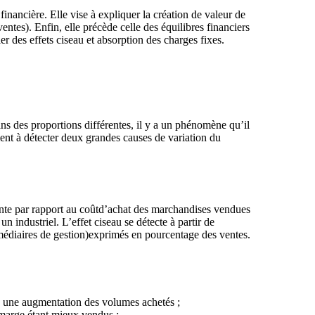
financière. Elle vise à expliquer la création de valeur de
 ventes). Enfin, elle précède celle des équilibres financiers
ier des effets ciseau et absorption des charges fixes.
ns des proportions différentes, il y a un phénomène qu’il
ement à détecter deux grandes causes de variation du
vente par rapport au coûtd’achat des marchandises vendues
industriel. L’effet ciseau se détecte à partir de
médiaires de gestion)exprimés en pourcentage des ventes.
à une augmentation des volumes achetés ;
 marge étant mieux vendus ;