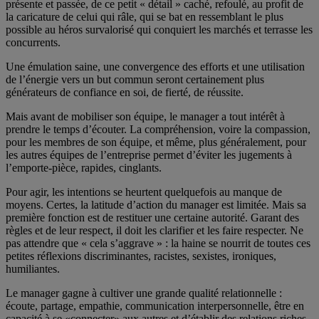
présente et passée, de ce petit « détail » caché, refoulé, au profit de
la caricature de celui qui râle, qui se bat en ressemblant le plus
possible au héros survalorisé qui conquiert les marchés et terrasse les
concurrents.
Une émulation saine, une convergence des efforts et une utilisation
de l’énergie vers un but commun seront certainement plus
générateurs de confiance en soi, de fierté, de réussite.
Mais avant de mobiliser son équipe, le manager a tout intérêt à
prendre le temps d’écouter. La compréhension, voire la compassion,
pour les membres de son équipe, et même, plus généralement, pour
les autres équipes de l’entreprise permet d’éviter les jugements à
l’emporte-pièce, rapides, cinglants.
Pour agir, les intentions se heurtent quelquefois au manque de
moyens. Certes, la latitude d’action du manager est limitée. Mais sa
première fonction est de restituer une certaine autorité. Garant des
règles et de leur respect, il doit les clarifier et les faire respecter. Ne
pas attendre que « cela s’aggrave » : la haine se nourrit de toutes ces
petites réflexions discriminantes, racistes, sexistes, ironiques,
humiliantes.
Le manager gagne à cultiver une grande qualité relationnelle :
écoute, partage, empathie, communication interpersonnelle, être en
capacité à se «connecter» aux autres et d’établir des relations riches