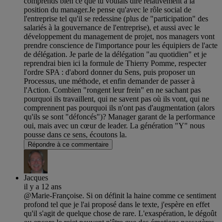
comprends bien ce que tu voulais dire relativement à la
position du manager.Je pense qu'avec le rôle social de
l'entreprise tel qu'il se redessine (plus de "participation" des
salariés à la gouvernance de l'entreprise), et aussi avec le
développement du management de projet, nos managers vont
prendre conscience de l'importance pour les équipiers de l'acte
de délégation. Je parle de la délégation "au quotidien" et je
reprendrai bien ici la formule de Thierry Pomme, respecter
l'ordre SPA : d'abord donner du Sens, puis proposer un
Processus, une méthode, et enfin demander de passer à
l'Action. Combien "rongent leur frein" en ne sachant pas
pourquoi ils travaillent, qui ne savent pas où ils vont, qui ne
comprennent pas pourquoi ils n'ont pas d'augmentation (alors
qu'ils se sont "défoncés")? Manager garant de la performance
oui, mais avec un cœur de leader. La génération "Y" nous
pousse dans ce sens, écoutons la.
Répondre à ce commentaire
Jacques
il y a 12 ans
@Marie-Françoise. Si on définit la haine comme ce sentiment
profond tel que je l'ai proposé dans le texte, j'espère en effet
qu'il s'agit de quelque chose de rare. L'exaspération, le dégoût