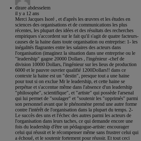
dirare abdesselem
il y a 12 ans
Merci Jacques Isoré , et d'après les œuvres et les études en
sciences des organisations et de communications les plus
récentes, les plupart des idées et des résultats des recherches
empiriques s'accordent sur le fait qu'il s'agit de quatre facteurs-
causes de la haine dans toute organisation ou entreprise: 1- les
inégalités flagrantes entre les salaires des acteurs dans
l'organisation (imaginez la situation dans une entreprise ou le
"leadership" gagne 20000 Dollars , l'ingénieur -chef de
division 10000 Dollars, l'ingénieur sur les lieus de production
6000 et le pauvre ouvrier qualifié 1200Dollars!! dans ce
contexte la haine est un "destin", presque tout a une haine
pour tout si on exclue Mr le leadership, et cette haine se
perpétue et s'accentue même dans l'absence d'un leadership
"philosophe", scientifique", et "artiste" qui possède l'arsenal
qui lui permet de "soulager" et "soutenir les "opprimés" parmi
son personnel avant que le phénomène prend une autre forme
contre l'intérêt de l'organisation dans la plupart du temps. 2-
Le succès des uns et l'échec des autres parmi les acteurs de
l'organisation dans leurs taches, ce qui demande encore une
fois du leadership d'être un pédagogue-artiste: encourager
celui qui réussit et le récompenser même sans frustrer celui qui
a échoué, et le soutenir fortement pour réussir. Et tout ceci