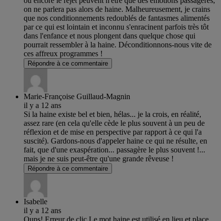
ou encore le rejet peuvent n'être que des émotions passagères,
on ne parlera pas alors de haine. Malheureusement, je crains
que nos conditionnements redoublés de fantasmes alimentés
par ce qui est lointain et inconnu s'enracinent parfois très tôt
dans l'enfance et nous plongent dans quelque chose qui
pourrait ressembler à la haine. Déconditionnons-nous vite de
ces affreux programmes !
Répondre à ce commentaire
Marie-Françoise Guillaud-Magnin
il y a 12 ans
Si la haine existe bel et bien, hélas... je la crois, en réalité,
assez rare (en cela qu'elle cède le plus souvent à un peu de
réflexion et de mise en perspective par rapport à ce qui l'a
suscité). Gardons-nous d'appeler haine ce qui ne résulte, en
fait, que d'une exaspération... passagère le plus souvent !...
mais je ne suis peut-être qu'une grande rêveuse !
Répondre à ce commentaire
Isabelle
il y a 12 ans
Oups! Erreur de clic.Le mot haine est utilisé en lieu et place