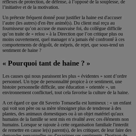
réflexes de protection, de défense, à l’opposé de la souplesse, de
l’initiative et de la motivation.
Un prétexte fréquent donné pour justifier la haine est d'accuser
l’autre (les autres) d'en être animé(s). Du client mal reçu au
fournisseur qu’on accuse de mauvaise foi, du collègue difficile
qu’on traite de « relou » à la Direction que l’on critique plus ou
moins ouvertement, quel manager n’a jamais été confronté à ces
comportements de dégoût, de mépris, de rejet, que sous-tend un
sentiment de haine ?
« Pourquoi tant de haine ? »
Les causes qui nous paraissent les plus « évidentes » sont d’ordre
personnel. Un type de personnalité propice à ce sentiment, une
histoire personnelle difficile, une éducation « orientée », un
environnement conflictuel, tout cela favorise la culture de la haine.
A cet égard ce que dit Saverio Tomasella est lumineux : « un enfant
qui voit son père ou sa mère témoigner plus de tendresse à des
plantes, des animaux domestiques ou à un objet matériel qu'aux
humains de la famille se sent mis en rivalité avec ces éléments non
humains. Lorsque se rajoute à cette organisation familiale l'interdit
de remettre en cause le(s) parent(s), de les critiquer, de leur faire des
demandes personnelles ou d'exprimer ses sentiments, l'horizon de