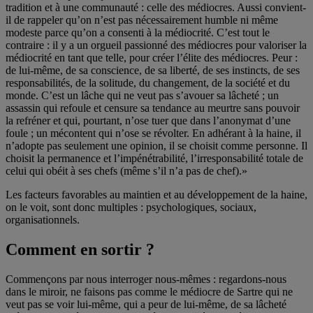
tradition et à une communauté : celle des médiocres. Aussi convient-
il de rappeler qu’on n’est pas nécessairement humble ni même
modeste parce qu’on a consenti à la médiocrité. C’est tout le
contraire : il y a un orgueil passionné des médiocres pour valoriser la
médiocrité en tant que telle, pour créer l’élite des médiocres. Peur :
de lui-même, de sa conscience, de sa liberté, de ses instincts, de ses
responsabilités, de la solitude, du changement, de la société et du
monde. C’est un lâche qui ne veut pas s’avouer sa lâcheté ; un
assassin qui refoule et censure sa tendance au meurtre sans pouvoir
la refréner et qui, pourtant, n’ose tuer que dans l’anonymat d’une
foule ; un mécontent qui n’ose se révolter. En adhérant à la haine, il
n’adopte pas seulement une opinion, il se choisit comme personne. Il
choisit la permanence et l’impénétrabilité, l’irresponsabilité totale de
celui qui obéit à ses chefs (même s’il n’a pas de chef).»
Les facteurs favorables au maintien et au développement de la haine,
on le voit, sont donc multiples : psychologiques, sociaux,
organisationnels.
Comment en sortir ?
Commençons par nous interroger nous-mêmes : regardons-nous
dans le miroir, ne faisons pas comme le médiocre de Sartre qui ne
veut pas se voir lui-même, qui a peur de lui-même, de sa lâcheté