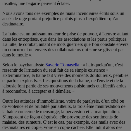
insultes, une bagarre peuvent éclater.
Nous avons tous des exemples de mails incendiaires écrits sous un
accès de rage portant préjudice parfois plus à l’expéditeur qu’au
destinataire.
La haine est un puissant moteur de prise de pouvoir, à l'œuvre autant
dans les entreprises, que dans les associations et les partis politiques.
La lutte, le combat, autant de mots guerriers que l’on constate envers
un concurrent ou envers des collaborateurs qui « ne se glissent pas
dans le moule ».
Selon le psychanalyste
Saverio Tomasella
: « haïr quelqu'un, c'est
ressentir de l'irritation du seul fait de sa simple existence ».
Exterminatrice, la haine fait vivre des moments douloureux, pénibles
et parfois explosifs. « Les questions de la haine, de l'envie et de la
jalousie font partie de ses mouvements pulsionnels et affectifs ardus
à reconnaître, à accepter et à démêler. »
Outre les attitudes d’immobilisme, voire de paralysie, d’un côté ou
de violence et de brutalité par ailleurs, la troisième manifestation de
la haine concerne le mensonge, la perversion et la manipulation.
S’imposant de façon déguisée, elle provoque des sentiments de
malaise, des rumeurs. C’est le cas, par exemple, des mails avec des
destinataires en copie, voire en copie cachée. Elle induit alors des