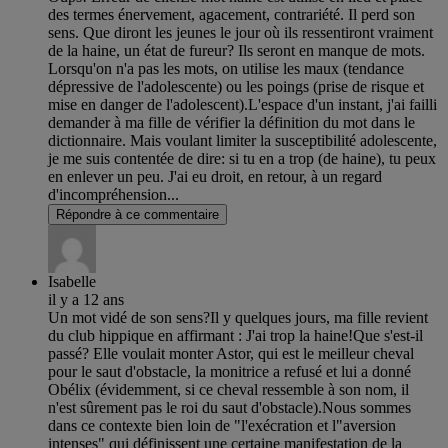
des termes énervement, agacement, contrariété. Il perd son
sens. Que diront les jeunes le jour où ils ressentiront vraiment
de la haine, un état de fureur? Ils seront en manque de mots.
Lorsqu'on n'a pas les mots, on utilise les maux (tendance
dépressive de l'adolescente) ou les poings (prise de risque et
mise en danger de l'adolescent).L'espace d'un instant, j'ai failli
demander à ma fille de vérifier la définition du mot dans le
dictionnaire. Mais voulant limiter la susceptibilité adolescente,
je me suis contentée de dire: si tu en a trop (de haine), tu peux
en enlever un peu. J'ai eu droit, en retour, à un regard
d'incompréhension...
Répondre à ce commentaire
Isabelle
il y a 12 ans
Un mot vidé de son sens?Il y quelques jours, ma fille revient
du club hippique en affirmant : J'ai trop la haine!Que s'est-il
passé? Elle voulait monter Astor, qui est le meilleur cheval
pour le saut d'obstacle, la monitrice a refusé et lui a donné
Obélix (évidemment, si ce cheval ressemble à son nom, il
n'est sûrement pas le roi du saut d'obstacle).Nous sommes
dans ce contexte bien loin de "l'exécration et l"aversion
intenses" qui définissent une certaine manifestation de la