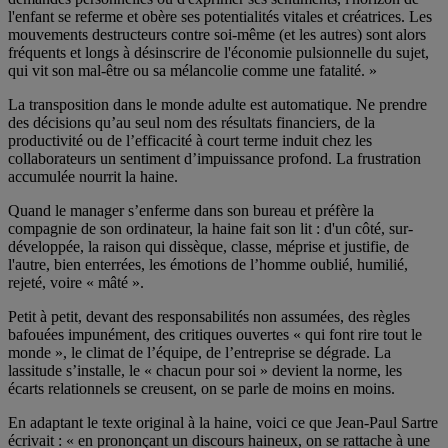
l'enfant se referme et obère ses potentialités vitales et créatrices. Les
mouvements destructeurs contre soi-même (et les autres) sont alors
fréquents et longs à désinscrire de l'économie pulsionnelle du sujet,
qui vit son mal-être ou sa mélancolie comme une fatalité. »
La transposition dans le monde adulte est automatique. Ne prendre
des décisions qu’au seul nom des résultats financiers, de la
productivité ou de l’efficacité à court terme induit chez les
collaborateurs un sentiment d’impuissance profond. La frustration
accumulée nourrit la haine.
Quand le manager s’enferme dans son bureau et préfère la
compagnie de son ordinateur, la haine fait son lit : d'un côté, sur-
développée, la raison qui dissèque, classe, méprise et justifie, de
l'autre, bien enterrées, les émotions de l’homme oublié, humilié,
rejeté, voire « mâté ».
Petit à petit, devant des responsabilités non assumées, des règles
bafouées impunément, des critiques ouvertes « qui font rire tout le
monde », le climat de l’équipe, de l’entreprise se dégrade. La
lassitude s’installe, le « chacun pour soi » devient la norme, les
écarts relationnels se creusent, on se parle de moins en moins.
En adaptant le texte original à la haine, voici ce que Jean-Paul Sartre
écrivait : « en prononçant un discours haineux, on se rattache à une