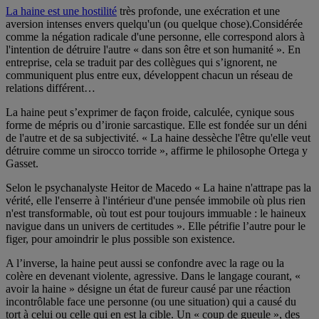
La haine est une hostilité
très profonde, une exécration et une
aversion intenses envers quelqu'un (ou quelque chose).Considérée
comme la négation radicale d'une personne, elle correspond alors à
l'intention de détruire l'autre « dans son être et son humanité ». En
entreprise, cela se traduit par des collègues qui s’ignorent, ne
communiquent plus entre eux, développent chacun un réseau de
relations différent…
La haine peut s’exprimer de façon froide, calculée, cynique sous
forme de mépris ou d’ironie sarcastique. Elle est fondée sur un déni
de l'autre et de sa subjectivité. « La haine dessèche l'être qu'elle veut
détruire comme un sirocco torride », affirme le philosophe Ortega y
Gasset.
Selon le psychanalyste Heitor de Macedo « La haine n'attrape pas la
vérité, elle l'enserre à l'intérieur d'une pensée immobile où plus rien
n'est transformable, où tout est pour toujours immuable : le haineux
navigue dans un univers de certitudes ». Elle pétrifie l’autre pour le
figer, pour amoindrir le plus possible son existence.
A l’inverse, la haine peut aussi se confondre avec la rage ou la
colère en devenant violente, agressive. Dans le langage courant, «
avoir la haine » désigne un état de fureur causé par une réaction
incontrôlable face une personne (ou une situation) qui a causé du
tort à celui ou celle qui en est la cible. Un « coup de gueule », des