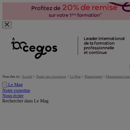
Skip to main content
Leader international
de la formation
professionnelle
et continue
Vous êtes ici :
Accueil
>
Toutes nos ressources
>
Le Mag
>
Management
>
Management tran
Le Mag
Notre expertise
Nous écrire
Rechercher dans Le Mag