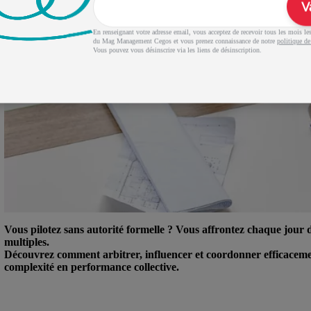
V
En renseignant votre adresse email, vous acceptez de recevoir tous les mois les 
du Mag Management Cegos et vous prenez connaissance de notre
politique de
Vous pouvez vous désinscrire via les liens de désinscription.
Vous pilotez sans autorité formelle ? Vous affrontez chaque jour de
multiples.
Découvrez comment arbitrer, influencer et coordonner efficaceme
complexité en performance collective.