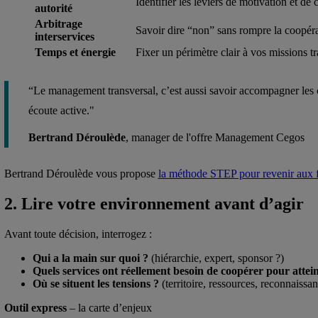
Identifier les leviers de motivation et de 
autorité
Arbitrage
Savoir dire “non” sans rompre la coopér
interservices
Temps et énergie
Fixer un périmètre clair à vos missions t
“Le management transversal, c’est aussi savoir accompagner les c
écoute active."
Bertrand Déroulède
, manager de l'offre Management Cegos
Bertrand Déroulède vous propose
la méthode STEP pour revenir aux
2. Lire votre environnement avant d’agir
Avant toute décision, interrogez :
Qui a la main sur quoi ?
(hiérarchie, expert, sponsor ?)
Quels services ont réellement besoin de coopérer pour attein
Où se situent les tensions ?
(territoire, ressources, reconnaissan
Outil express
– la carte d’enjeux