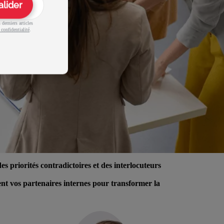
alider
derniers articles
 confidentialité
.
s priorités contradictoires et des interlocuteurs
nt vos partenaires internes pour transformer la