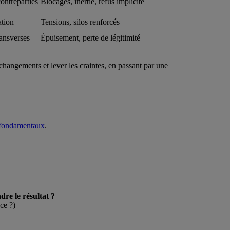
contreparties
Blocages, inertie, refus implicite
ation
Tensions, silos renforcés
ransverses
Épuisement, perte de légitimité
hangements et lever les craintes, en passant par une
 fondamentaux
.
dre le résultat ?
ce ?)