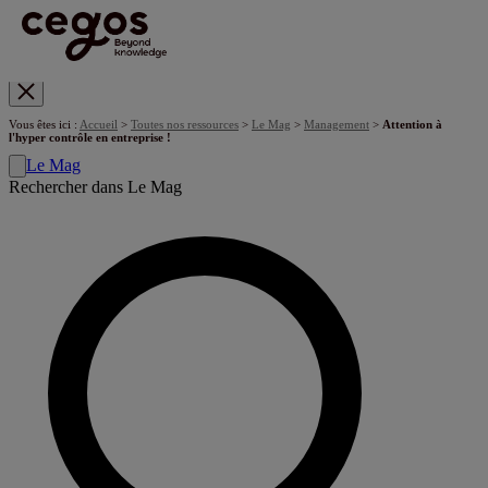
Skip to main content
Vous êtes ici :
Accueil
>
Toutes nos ressources
>
Le Mag
>
Management
>
Attention à
l'hyper contrôle en entreprise !
Le Mag
Rechercher dans Le Mag