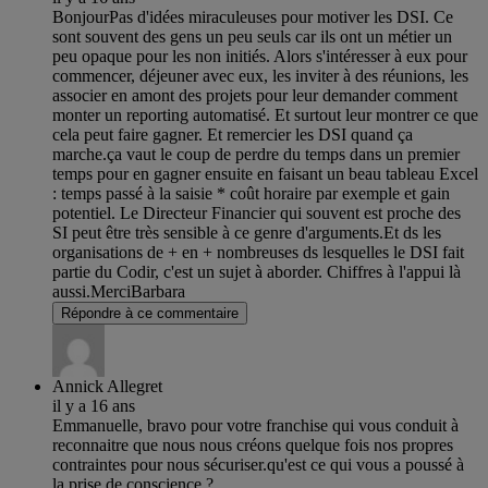
BonjourPas d'idées miraculeuses pour motiver les DSI. Ce
sont souvent des gens un peu seuls car ils ont un métier un
peu opaque pour les non initiés. Alors s'intéresser à eux pour
commencer, déjeuner avec eux, les inviter à des réunions, les
associer en amont des projets pour leur demander comment
monter un reporting automatisé. Et surtout leur montrer ce que
cela peut faire gagner. Et remercier les DSI quand ça
marche.ça vaut le coup de perdre du temps dans un premier
temps pour en gagner ensuite en faisant un beau tableau Excel
: temps passé à la saisie * coût horaire par exemple et gain
potentiel. Le Directeur Financier qui souvent est proche des
SI peut être très sensible à ce genre d'arguments.Et ds les
organisations de + en + nombreuses ds lesquelles le DSI fait
partie du Codir, c'est un sujet à aborder. Chiffres à l'appui là
aussi.MerciBarbara
Répondre à ce commentaire
Annick Allegret
il y a 16 ans
Emmanuelle, bravo pour votre franchise qui vous conduit à
reconnaitre que nous nous créons quelque fois nos propres
contraintes pour nous sécuriser.qu'est ce qui vous a poussé à
la prise de conscience ?