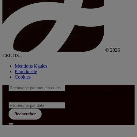
© 2026
CEGOS.
Mentions légales
Plan du site
Cookies
&& config('laravel-theme-inter.CEGOS_COUNTRY') !=
'neves')
Rechercher