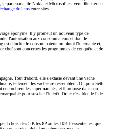
 partenariat de Nokia et Microsoft est venu illustrer ce
'échange de liens
entre sites.
vrage éponyme. Il y promeut un nouveau type de
nder l'autorisation aux consommateurs et dont le
 est d'inciter le consommateur, ou plutôt l'internaute et,
ier chef sont concernés les programmes de conquête et de
pagne. Tout d'abord, elle s'extasie devant une vache
rdinaire, tellement les vaches se ressemblent. Or, pour Seth
qui encombrent les supermarchés, et il propose dans son
emarquable pour susciter l'intérêt. Donc c'est bien le P de
 peut choisir les 5 P, les 8P ou les 10P. L'essentiel est que
uit ou un service global en cohérence avec le