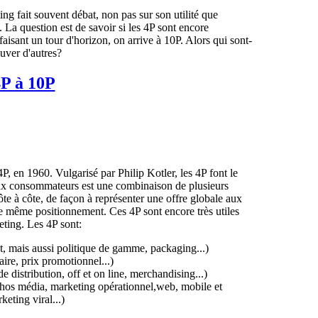
g fait souvent débat, non pas sur son utilité que
 La question est de savoir si les 4P sont encore
aisant un tour d'horizon, on arrive à 10P. Alors qui sont-
ouver d'autres?
 en 1960. Vulgarisé par Philip Kotler, les 4P font le
 aux consommateurs est une combinaison de plusieurs
te à côte, de façon à représenter une offre globale aux
le même positionnement. Ces 4P sont encore très utiles
eting. Les 4P sont:
t, mais aussi politique de gamme, packaging...)
aire, prix promotionnel...)
de distribution, off et on line, merchandising...)
 hos média, marketing opérationnel,web, mobile et
keting viral...)