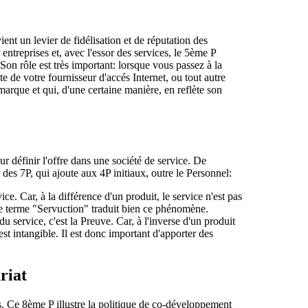
ent un levier de fidélisation et de réputation des
 entreprises et, avec l'essor des services, le 5ème P
on rôle est très important: lorsque vous passez à la
e de votre fournisseur d'accés Internet, ou tout autre
arque et qui, d'une certaine manière, en reflète son
r définir l'offre dans une société de service. De
es 7P, qui ajoute aux 4P initiaux, outre le Personnel:
vice. Car, à la différence d'un produit, le service n'est pas
e terme "Servuction" traduit bien ce phénomène.
 service, c'est la Preuve. Car, à l'inverse d'un produit
est intangible. Il est donc important d'apporter des
riat
s. Ce 8ème P illustre la politique de co-développement