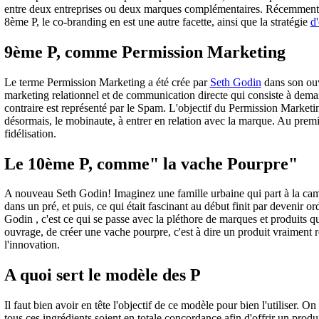
entre deux entreprises ou deux marques complémentaires. Récemment, le
8ème P, le co-branding en est une autre facette, ainsi que la stratégie
d
9ème P, comme Permission Marketing
Le terme Permission Marketing a été crée par
Seth Godin
dans son ou
marketing relationnel et de communication directe qui consiste à dema
contraire est représenté par le Spam. L'objectif du Permission Marketing
désormais, le mobinaute, à entrer en relation avec la marque. Au prem
fidélisation.
Le 10ème P, comme" la vache Pourpre"
A nouveau Seth Godin! Imaginez une famille urbaine qui part à la cam
dans un pré, et puis, ce qui était fascinant au début finit par devenir o
Godin , c'est ce qui se passe avec la pléthore de marques et produits 
ouvrage, de créer une vache pourpre, c'est à dire un produit vraiment r
l'innovation.
A quoi sert le modèle des P
Il faut bien avoir en tête l'objectif de ce modèle pour bien l'utiliser. On
tous ces ingrédients soient en totale concordance afin d'offrir un prod