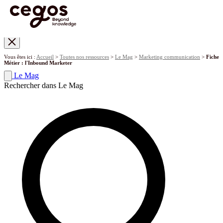
Skip to main content
Vous êtes ici :
Accueil
>
Toutes nos ressources
>
Le Mag
>
Marketing communication
>
Fiche
Métier : l'Inbound Marketer
Le Mag
Rechercher dans Le Mag