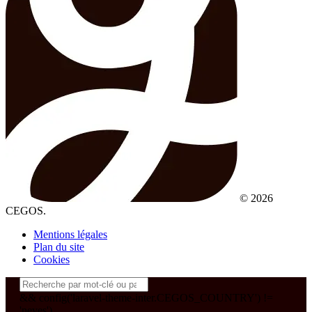
© 2026
CEGOS.
Mentions légales
Plan du site
Cookies
&& config('laravel-theme-inter.CEGOS_COUNTRY') !=
'neves')