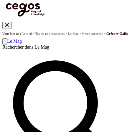
Skip to main content
Vous êtes ici :
Accueil
>
Toutes nos ressources
>
Le Mag
>
Notre expertise
>
Grégory Gallic
Le Mag
Rechercher dans Le Mag