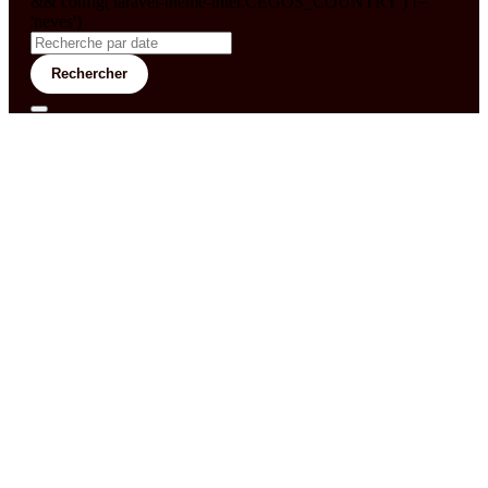
&& config('laravel-theme-inter.CEGOS_COUNTRY') !=
'neves')
Rechercher