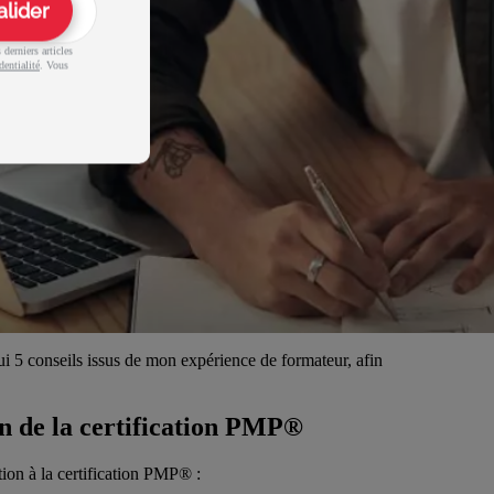
alider
derniers articles
dentialité
. Vous
ui 5 conseils issus de mon expérience de formateur, afin
on de la certification PMP®
tion à la certification PMP® :