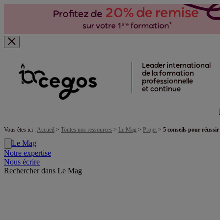
Skip to main content
Leader international
de la formation
professionnelle
et continue
Vous êtes ici :
Accueil
>
Toutes nos ressources
>
Le Mag
>
Projet
>
5 conseils pour réussi
Le Mag
Notre expertise
Nous écrire
Rechercher dans Le Mag