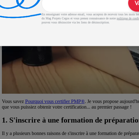
V
En renseignant votre adresse email, vous acceptez de recevoir tous les mois les 
du Mag Projets Cegos et vous prenez connaissance de notre
politique de confi
pouvez vous désinscrire via les liens de désinscription.
Vous savez
Pourquoi vous certifier PMP®
. Je vous propose aujourd'h
que vous puissiez obtenir votre certification... au premier passage !
1. S'inscrire à une formation de préparati
Il y a plusieurs bonnes raisons de s'inscrire à une formation de prépara