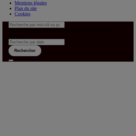
Mentions légales
Plan du site
Cookies
&& config('laravel-theme-inter.CEGOS_COUNTRY') !=
'neves')
Rechercher