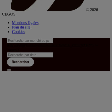
© 2026
CEGOS.
Mentions légales
Plan du site
Cookies
&& config('laravel-theme-inter.CEGOS_COUNTRY') !=
'neves')
Rechercher