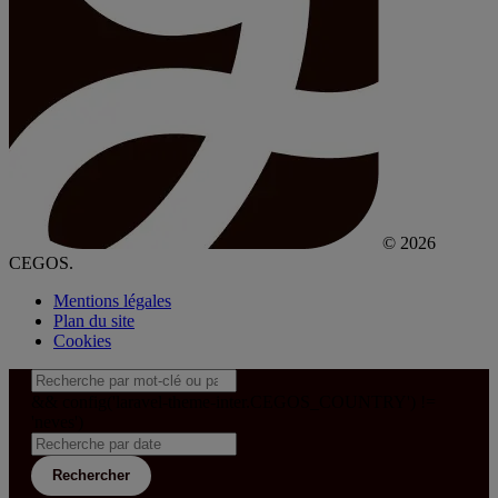
© 2026
CEGOS.
Mentions légales
Plan du site
Cookies
&& config('laravel-theme-inter.CEGOS_COUNTRY') !=
'neves')
Rechercher