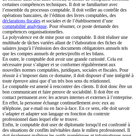
certaines compétences techniques. Il doit se familiariser avec
l’ensemble du processus comptable. Il doit veiller au contrôle des
opérations bancaires, de l’édition des livres comptables, des
déclarations fiscales
et sociales et de l’établissement d’une
comptabilité analytique
. Pour résumer, ce poste demande des
compétences organisationnelles.
La polyvalence est de mise pour un comptable. Il doit réaliser une
multitude de tâches variées allant de l’élaboration des fiches de
salaires jusqu'à l’émission des documents obligatoires annuels tels
que les comptes annuels de pertes/profits et les bilans.
En outre, le comptable doit avoir une grande curiosité. Cela est
nécessaire pour s’aligner et se conformer régulièrement aux
nouvelles normes comptables, juridiques, sociales et fiscales. Pour
réussir à s’imposer dans ce domaine, il doit disposer d’une intégrité à
toute épreuve ainsi que d’un très bon sens du relationnel.
Le comptable est amené à rencontrer des clients. Il doit donc être un
bon communicant et faire preuve de sociabilité. Il doit être en
contact permanent avec les acteurs internes et externes à l’entreprise.
En effet, la personne échange continuellement avec eux au
téléphone, par e-mail ou en face-à-face. En ce sens, elle doit savoir
s’adapter et adapter son langage en fonction du contexte
professionnel dans lequel elle se trouve.
Enfin, le comptable doit user de diplomatie lorsqu'il est confronté à
des situations de conflits inévitables dans le milieu professionnel. Il
doit également maîtriser les outils numériques et informatiques pour