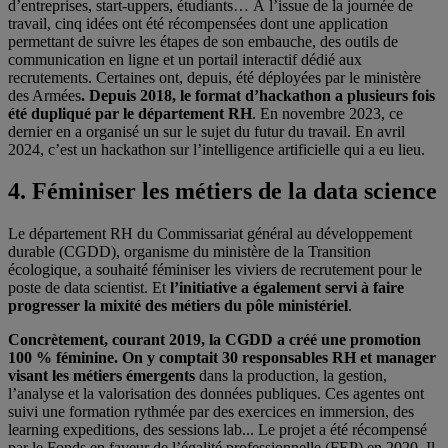
d’entreprises, start-uppers, étudiants… À l’issue de la journée de
travail, cinq idées ont été récompensées dont une application
permettant de suivre les étapes de son embauche, des outils de
communication en ligne et un portail interactif dédié aux
recrutements. Certaines ont, depuis, été déployées par le ministère
des Armées
. Depuis 2018, le
format d’hackathon a plusieurs fois
été dupliqué par le département RH
. En novembre 2023, ce
dernier en a organisé un sur le sujet du futur du travail. En avril
2024, c’est un hackathon sur l’intelligence artificielle qui a eu lieu.
4. Féminiser les métiers de la data science
Le département RH du Commissariat général au développement
durable (CGDD), organisme du ministère de la Transition
écologique, a souhaité féminiser les viviers de recrutement pour le
poste de data scientist. Et
l’initiative a également servi à faire
progresser la mixité des métiers du pôle ministériel
.
Concrètement, courant 2019, la CGDD a créé une promotion
100 % féminine. On y comptait 30 responsables RH et manager
visant les métiers émergents
dans la production, la gestion,
l’analyse et la valorisation des données publiques. Ces agentes ont
suivi une formation rythmée par des exercices en immersion, des
learning expeditions, des sessions lab... Le projet a été récompensé
par le Fonds en faveur de l’égalité professionnelle (FEP) en 2020. Il