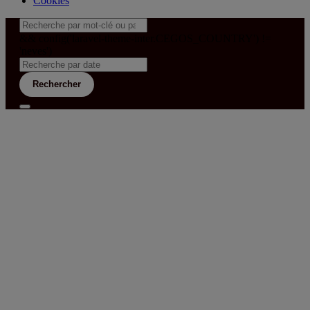
Cookies
&& config('laravel-theme-inter.CEGOS_COUNTRY') !=
'neves')
Rechercher