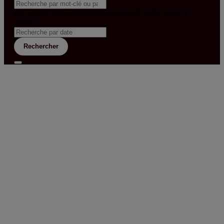
&& config('laravel-theme-inter.CEGOS_COUNTRY') !=
'neves')
Rechercher