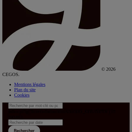
© 2026
CEGOS.
Mentions légales
Plan du site
Cookies
&& config('laravel-theme-inter.CEGOS_COUNTRY') !=
'neves')
Rechercher