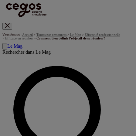
Skip to main content
Vous êtes ici :
Accueil
>
Toutes nos ressources
>
Le Mag
>
Efficacité professionnelle
>
Efficace en réunion
>
Comment bien définir l'objectif de sa réunion ?
Le Mag
Rechercher dans Le Mag