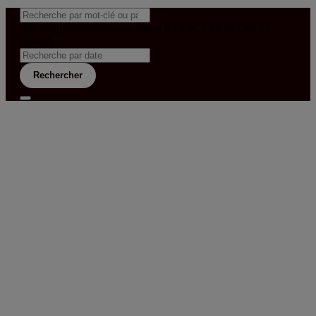
&& config('laravel-theme-inter.CEGOS_COUNTRY') !=
'neves')
Rechercher