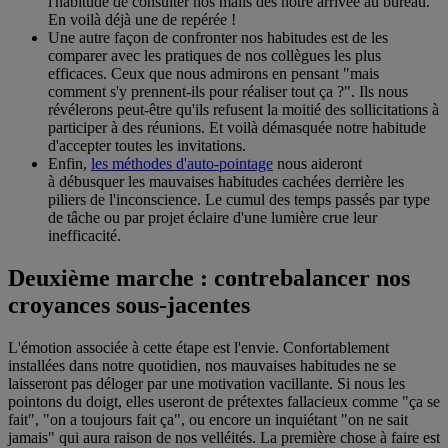
l'habitude de consulter nos mails dès notre arrivée au bureau.
En voilà déjà une de repérée !
Une autre façon de confronter nos habitudes est de les
comparer avec les pratiques de nos collègues les plus
efficaces. Ceux que nous admirons en pensant "mais
comment s'y prennent-ils pour réaliser tout ça ?". Ils nous
révélerons peut-être qu'ils refusent la moitié des sollicitations à
participer à des réunions. Et voilà démasquée notre habitude
d'accepter toutes les invitations.
Enfin,
les méthodes d'auto-pointage
nous aideront
à débusquer les mauvaises habitudes cachées derrière les
piliers de l'inconscience. Le cumul des temps passés par type
de tâche ou par projet éclaire d'une lumière crue leur
inefficacité.
Deuxième marche : contrebalancer nos
croyances sous-jacentes
L'émotion associée à cette étape est l'envie. Confortablement
installées dans notre quotidien, nos mauvaises habitudes ne se
laisseront pas déloger par une motivation vacillante. Si nous les
pointons du doigt, elles useront de prétextes fallacieux comme "ça se
fait", "on a toujours fait ça", ou encore un inquiétant "on ne sait
jamais" qui aura raison de nos velléités. La première chose à faire est