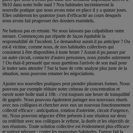
9h10 dans notre boîte mail ? Nos habitudes incrimineront la
nouvelle pratique que nous avons mise en place il y a quinze jours.
Elles oublieront les quatorze jours d'efficacité au cours desquels
nous avons fait progresser des dossiers essentiels.
Ne battons pas en retraite. Ne nous laissons pas culpabiliser outre
mesure. Commençons par répartir de façon équitable la
responsabilité de l'incident. Le demandeur aurait-il pu anticiper ? Ou
est-il victime, comme nous, de nos habitudes collectives qui
consistent à être disponibles à toute heure ? Aurait-il pu passer par
un autre circuit, contacter d'autres personnes, nous joindre autrement
? Ou était-il persuadé que nous guettions l'arrivée de son mail pour
le traiter sans attendre ? Sur la base de cette analyse plus juste de la
situation, nous pouvons entamer les négociations.
Ajuster nos nouvelles pratiques peut prendre plusieurs formes. Nous
pouvons par exemple réduire notre créneau de concentration et
ouvrir notre boîte mail à 10h - c'est toujours une heure de tranquillité
de gagnée. Nous pouvons également partager nos nouveaux rituels
avec nos collègues et chercher avec eux un nouveau fonctionnement
collectif efficace : anticipation, rotation d'astreinte, circuit d'urgence,
etc. Nous pouvons négocier d'être présents à une réunion sur deux
ou redéfinir avec nos collègues le rythme, la durée et les objectifs de
nos réunions. Toute solution collective est évidemment plus efficace
et surtout pérenne : contre les mauvaises habitudes, l'union fait la