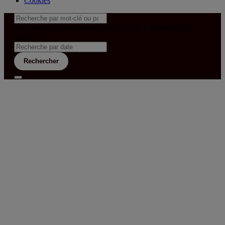
Cookies
&& config('laravel-theme-inter.CEGOS_COUNTRY') !=
'neves')
Rechercher