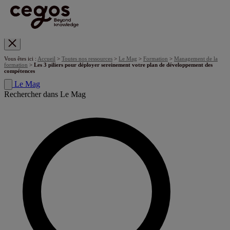
Skip to main content
Vous êtes ici :
Accueil
>
Toutes nos ressources
>
Le Mag
>
Formation
>
Management de la
formation
>
Les 3 piliers pour déployer sereinement votre plan de développement des
compétences
Le Mag
Rechercher dans Le Mag