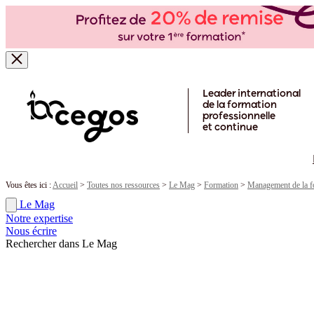
Skip to main content
Leader international
de la formation
professionnelle
et continue
Vous êtes ici :
Accueil
>
Toutes nos ressources
>
Le Mag
>
Formation
>
Management de la f
Le Mag
Notre expertise
Nous écrire
Rechercher dans Le Mag