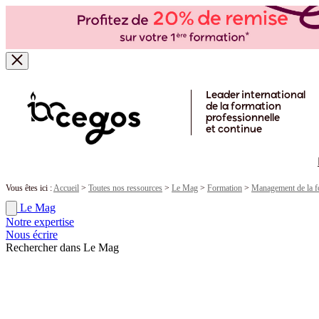
Skip to main content
Leader international
de la formation
professionnelle
et continue
Vous êtes ici :
Accueil
>
Toutes nos ressources
>
Le Mag
>
Formation
>
Management de la f
Le Mag
Notre expertise
Nous écrire
Rechercher dans Le Mag