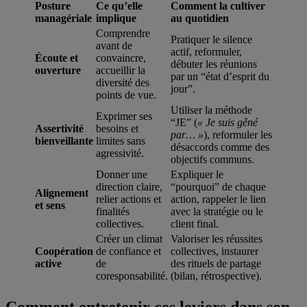
Posture
Ce qu’elle
Comment la cultiver
managériale
implique
au quotidien
Comprendre
Pratiquer le silence
avant de
actif, reformuler,
Écoute et
convaincre,
débuter les réunions
ouverture
accueillir la
par un “état d’esprit du
diversité des
jour”.
points de vue.
Utiliser la méthode
Exprimer ses
“JE” (
« Je suis gêné
Assertivité
besoins et
par… »
), reformuler les
bienveillante
limites sans
désaccords comme des
agressivité.
objectifs communs.
Donner une
Expliquer le
direction claire,
“pourquoi” de chaque
Alignement
relier actions et
action, rappeler le lien
et sens
finalités
avec la stratégie ou le
collectives.
client final.
Créer un climat
Valoriser les réussites
Coopération
de confiance et
collectives, instaurer
active
de
des rituels de partage
coresponsabilité.
(bilan, rétrospective).