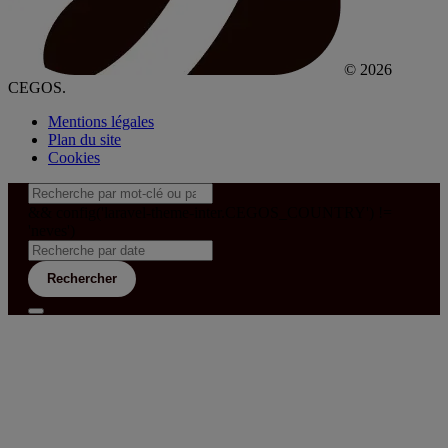
© 2026
CEGOS.
Mentions légales
Plan du site
Cookies
&& config('laravel-theme-inter.CEGOS_COUNTRY') !=
'neves')
Rechercher