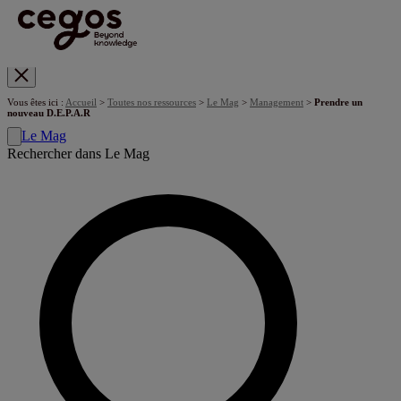
Skip to main content
Vous êtes ici :
Accueil
>
Toutes nos ressources
>
Le Mag
>
Management
>
Prendre un
nouveau D.E.P.A.R
Le Mag
Rechercher dans Le Mag