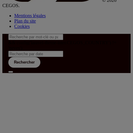
© 2026
CEGOS.
Mentions légales
Plan du site
Cookies
&& config('laravel-theme-inter.CEGOS_COUNTRY') !=
'neves')
Rechercher