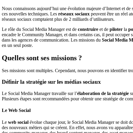
Nous connaissons aujourd’hui une évolution majeure d’Internet et de se
ces nouvelles techniques. Les
réseaux sociaux
peuvent être un réel ato
réseaux sociaux comptaient plus de 2 milliards d’utilisateurs.
Le rôle du Social Media Manager est de
construire
et de
piloter
la
po
encadre le Community Manager, et dans certains cas, il peut occuper so
dans les agences de communication. Les missions du
Social Media 
en un seul poste.
Quelles sont ses missions ?
Ses missions sont multiples. Cependant, nous pouvons en identifier tro
Définir la stratégie sur les médias sociaux
Le Social Media Manager travaille sur l’
élaboration de la stratégie
su
Plusieurs étapes sont recommandées pour obtenir une stratégie de co
Le Web Social
Le
web social
évolue chaque jour, le Social Media Manager se doit do
des nouveaux métiers qui se créent. En effet, nous avons vu apparaîtr
des community manager, des brand content manager, des asset manager