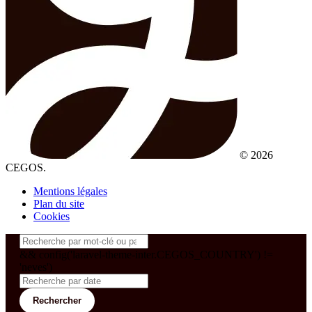
© 2026
CEGOS.
Mentions légales
Plan du site
Cookies
&& config('laravel-theme-inter.CEGOS_COUNTRY') !=
'neves')
Rechercher