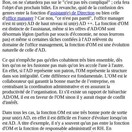
Bon, on ne s'attardera pas sur le "c'est pas très compliqué" ; cela fera
l'objet d'un prochain billet. En revanche, quid de la confusion des
genres entre la fonction d'
assistant(e) de Direction
ou bien celle
d'
office manager
? Car non, "ce n'est pas pareil", l'office manager
n'est ni un(e) AD de haut niveau ni un(e) AD ++. La fonction d'OM
est distincte de l'assistanat, même si les offres d'AD/OM sont
désormais légion (parfois par soucis d'économie, ne nous leurrons
pas) et même si certaines tâches confiées à l'AD relèvent du
domaine de l'office management, la fonction d'OM est une évolution
naturelle de celle d'AD.
Ce qui n'empêche pas qu'elles cohabitent très bien ensemble, dès
lors qu'on ne les fusionne pas mais qu'on les accole l'une à l'autre.
En effet, si l'AD représente son patron, l'OM représente la structure
dans son intégralité. Cette différence est fondamentale. L’OM est le
collaborateur qui garantit la bonne marche de l’entreprise, en
centralisant la coordination administrative et en assurant la
productivité de l’organisation. Et s'il existe un rapport de hiérarchie
AD/OM, il est en faveur de l'OM sinon il y aurait risque de conflit
d'intérêt.
Dans tous les cas, la fonction OM est une très bonne porte de sortie
pour un(e) AD, en effet il est difficile en France d'évoluer lorsqu'on
est AD. A titre d'exemple, il n'y a souvent qu'un pas entre la fonction
d'OM et la fonction de responsable administratif et RH. En