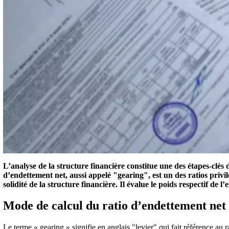
L’analyse de la structure financière constitue une des étapes-clés
d’endettement net, aussi appelé "gearing", est un des ratios privil
solidité de la structure financière. Il évalue le poids respectif de 
Mode de calcul du ratio d’endettement net
Le terme « gearing » signifie en anglais "levier" qui fait référence au r