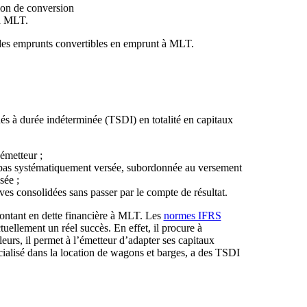
ion de conversion
 à MLT.
rs des emprunts convertibles en emprunt à MLT.
és à durée indéterminée (TSDI) en totalité en capitaux
’émetteur ;
 pas systématiquement versée, subordonnée au versement
sée ;
ves consolidées sans passer par le compte de résultat.
montant en dette financière à MLT. Les
normes IFRS
ellement un réel succès. En effet, il procure à
leurs, il permet à l’émetteur d’adapter ses capitaux
alisé dans la location de wagons et barges, a des TSDI