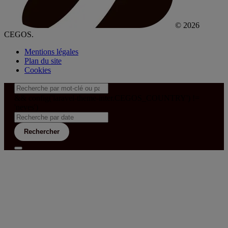
© 2026
CEGOS.
Mentions légales
Plan du site
Cookies
&& config('laravel-theme-inter.CEGOS_COUNTRY') !=
'neves')
Rechercher