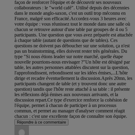
façon de renforcer l'équipe et de découvrir ses nouveaux
collaborateurs : le "world café". Utilisé depuis des décennies
dans le monde anglo-saxon, c'est un outil trop méconnu en
France, malgré son efficacité.Accordez-vous 3 heures avec
votre équipe : vous réunissez tout le monde dans une salle où
chacun se retrouve autour d'une table par groupes de 4 ou 5
participants. Une question que vous avez préparée est attachée
à chaque table (autant de questions que de tables). Ces
questions ne doivent pas déboucher sur une solution, ça n'est
pas un brainstorming, elles doivent rester très générales. Du
type "Si nous étions leader sur notre marché, quelle étape
nouvelle pourrions-nous envisager ?"Un hôte est désigné par
table, les autres personnes attablées discutent sur la question,
l'approfondissent, rebondissent sur les idées émises,...L'hôte
dirige et recadre éventuellement la discussion.Après 20mn, les
participants changent de table (et y trouvent donc une autre
question) tandis que l'hôte reste attaché à sa table : il présente
les réflexions déjà émises aux nouveaux arrivants, et la
discussion repart.Ce type d'exercice renforce la cohésion de
l'équipe, permet à chacun de participer à un processus
commun, et permet au manager d'analyser comment réagit
chacun : c'est une excellente façon de connaître son équipe.
Répondre à ce commentaire