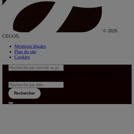
© 2026
CEGOS.
Mentions légales
Plan du site
Cookies
&& config('laravel-theme-inter.CEGOS_COUNTRY') !=
'neves')
Rechercher