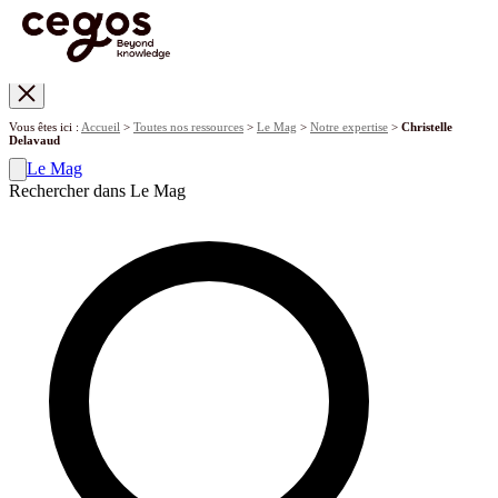
Skip to main content
Vous êtes ici :
Accueil
>
Toutes nos ressources
>
Le Mag
>
Notre expertise
>
Christelle
Delavaud
Le Mag
Rechercher dans Le Mag