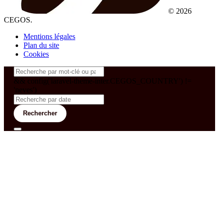
© 2026
CEGOS.
Mentions légales
Plan du site
Cookies
&& config('laravel-theme-inter.CEGOS_COUNTRY') !=
'neves')
Rechercher