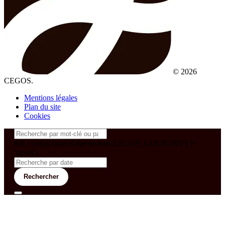
© 2026
CEGOS.
Mentions légales
Plan du site
Cookies
&& config('laravel-theme-inter.CEGOS_COUNTRY') !=
'neves')
Rechercher