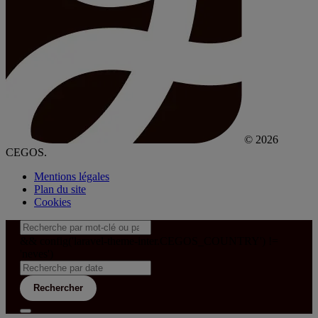
© 2026
CEGOS.
Mentions légales
Plan du site
Cookies
&& config('laravel-theme-inter.CEGOS_COUNTRY') !=
'neves')
Rechercher