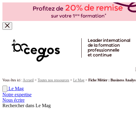
Skip to main content
Leader international
de la formation
professionnelle
et continue
Vous êtes ici :
Accueil
>
Toutes nos ressources
>
Le Mag
>
Fiche Métier : Business Analys
Le Mag
Notre expertise
Nous écrire
Rechercher dans Le Mag