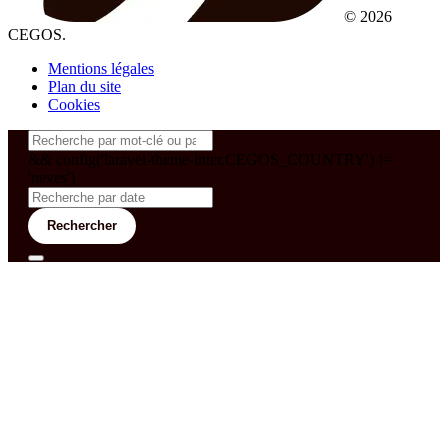
© 2026
CEGOS.
Mentions légales
Plan du site
Cookies
&& config('laravel-theme-inter.CEGOS_COUNTRY') !=
'neves')
Rechercher