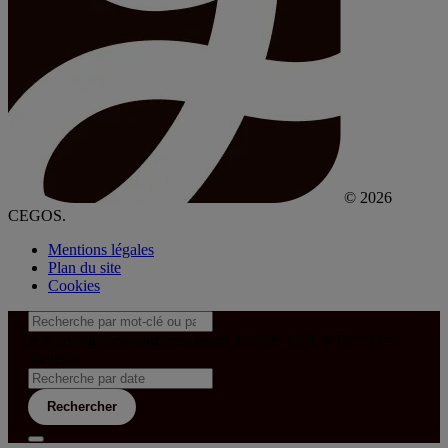
© 2026
CEGOS.
Mentions légales
Plan du site
Cookies
&& config('laravel-theme-inter.CEGOS_COUNTRY') !=
'neves')
Rechercher