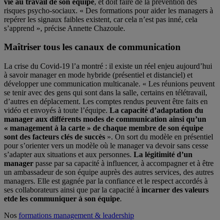
vie au travail de son équipe
, et doit faire de la prévention des
risques psycho-sociaux. « Des formations pour aider les managers à
repérer les signaux faibles existent, car cela n’est pas inné, cela
s’apprend », précise Annette Chazoule.
Maîtriser tous les canaux de communication
La crise du Covid-19 l’a montré : il existe un réel enjeu aujourd’hui
à savoir manager en mode hybride (présentiel et distanciel) et
développer une communication multicanale. « Les réunions peuvent
se tenir avec des gens qui sont dans la salle, certains en télétravail,
d’autres en déplacement. Les comptes rendus peuvent être faits en
vidéo et envoyés à toute l’équipe.
La capacité d’adaptation du
manager aux différents modes de communication ainsi qu’un
« management à la carte » de chaque membre de son équipe
sont des facteurs clés de succès
». On sort du modèle en présentiel
pour s’orienter vers un modèle où le manager va devoir sans cesse
s’adapter aux situations et aux personnes.
La légitimité d’un
manager
passe par sa capacité à influencer, à accompagner et à être
un ambassadeur de son équipe auprès des autres services, des autres
managers. Elle est gagnée par la confiance et le respect accordés à
ses collaborateurs ainsi que par la capacité à
incarner des valeurs
et
de les communiquer à son équipe
.
Nos
formations management & leadership