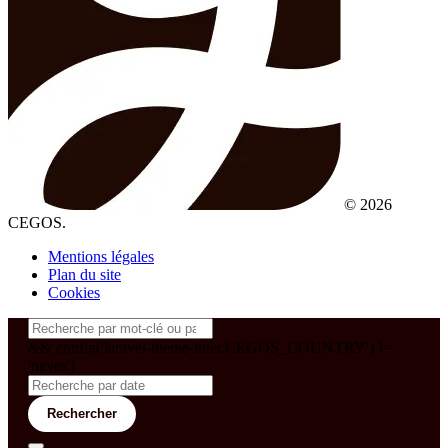
© 2026
CEGOS.
Mentions légales
Plan du site
Cookies
&& config('laravel-theme-inter.CEGOS_COUNTRY') !=
'neves')
Rechercher