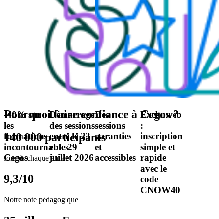
Pourquoi faire confiance à Cegos ?
-40% sur
Démarrage
Des
Exclu web
les
des sessions
sessions
:
formations
entre le 23
garanties
inscription
140 000 participants
incontournables
et le 29
et
simple et
Cegos
juillet 2026
accessibles
rapide
formés chaque année
avec le
9,3/10
code
CNOW40
Notre note pédagogique