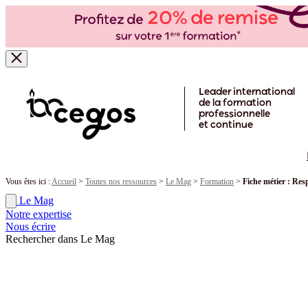
Skip to main content
Leader international
de la formation
professionnelle
et continue
Vous êtes ici :
Accueil
>
Toutes nos ressources
>
Le Mag
>
Formation
>
Fiche métier : Re
Le Mag
Notre expertise
Nous écrire
Rechercher dans Le Mag