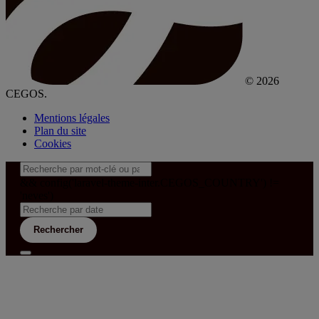
© 2026
CEGOS.
Mentions légales
Plan du site
Cookies
&& config('laravel-theme-inter.CEGOS_COUNTRY') !=
'neves')
Rechercher