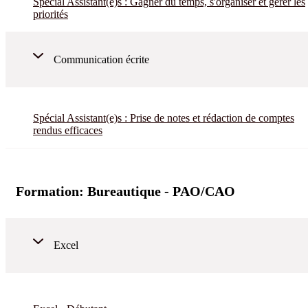
Spécial Assistant(e)s : Gagner du temps, s'organiser et gérer les
priorités
Communication écrite
Spécial Assistant(e)s : Prise de notes et rédaction de comptes
rendus efficaces
Formation:
Bureautique - PAO/CAO
Excel