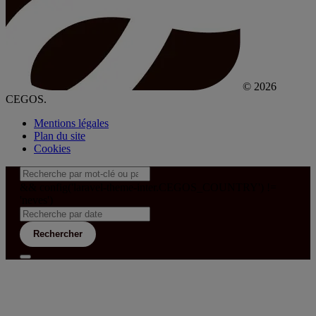
© 2026
CEGOS.
Mentions légales
Plan du site
Cookies
&& config('laravel-theme-inter.CEGOS_COUNTRY') !=
'neves')
Rechercher