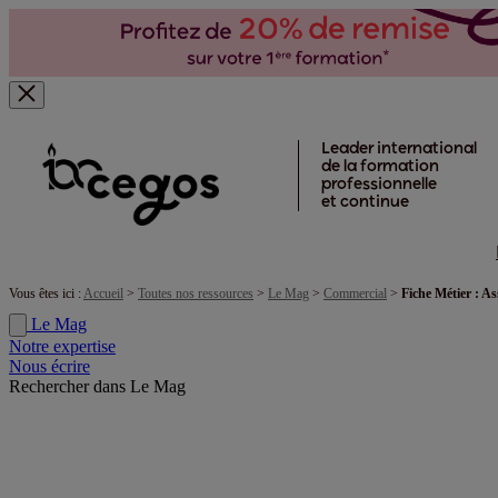
Skip to main content
Leader international
de la formation
professionnelle
et continue
Vous êtes ici :
Accueil
>
Toutes nos ressources
>
Le Mag
>
Commercial
>
Fiche Métier : As
Le Mag
Notre expertise
Nous écrire
Rechercher dans Le Mag