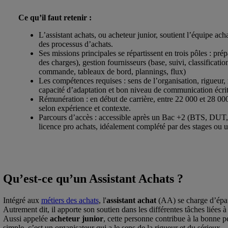
Ce qu’il faut retenir :
L’assistant achats, ou acheteur junior, soutient l’équipe ach
des processus d’achats.
Ses missions principales se répartissent en trois pôles : pré
des charges), gestion fournisseurs (base, suivi, classificatio
commande, tableaux de bord, plannings, flux)
Les compétences requises : sens de l’organisation, rigueur, r
capacité d’adaptation et bon niveau de communication écrit
Rémunération : en début de carrière, entre 22 000 et 28 0
selon expérience et contexte.
Parcours d’accès : accessible après un Bac +2 (BTS, DUT, 
licence pro achats, idéalement complété par des stages ou u
Qu’est-ce qu’un Assistant Achats ?
Intégré aux
métiers des achats
, l'
assistant achat
(AA) se charge d’épau
Autrement dit, il apporte son soutien dans les différentes tâches liées à 
Aussi appelée
acheteur junior
, cette personne contribue à la bonne 
simple, c’est un organisateur qui a le sens de la rigueur et du sérieux.