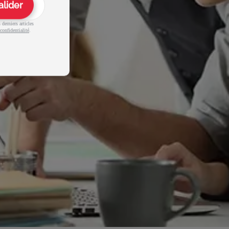
alider
derniers articles
confidentialité
.