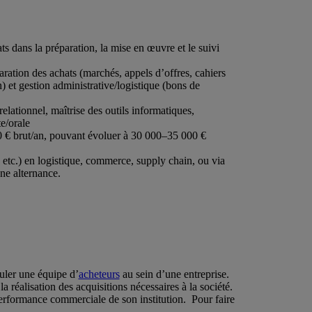
ats dans la préparation, la mise en œuvre et le suivi
paration des achats (marchés, appels d’offres, cahiers
n) et gestion administrative/logistique (bons de
elationnel, maîtrise des outils informatiques,
e/orale
00 € brut/an, pouvant évoluer à 30 000–35 000 €
etc.) en logistique, commerce, supply chain, ou via
ne alternance.
ler une équipe d’
acheteurs
au sein d’une entreprise.
la réalisation des acquisitions nécessaires à la société.
performance commerciale de son institution. Pour faire